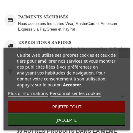
PAIMENTS SÉCURISÉS
Nous acceptons les cartes Visa, MasterCard et American
Express via PayGreen et PayPal
EXPEDITIONS RAPIDES
Nous livrons dans le monde grâce à des partenaires de livraison
Ce site Web utilise ses propres cookies et ceux de
rapides et fiables.
tiers pour améliorer nos services et vous montrer
des publicités liées à vos préférences en
MEILLEURS PRIX GARANTIS
analysant vos habitudes de navigation. Pour
Des produits de haute qualité à des prix imbattables..
donner votre consentement à son utilisation,
appuyez sur le bouton
Accepter
.
Plus d'informations
Personnaliser les cookies
FICHE TECHNIQUE
REJETER TOUT
COMENTAIRES(0)
J'ACCEPTE
30 AUTRES PRODUITS DANS LA MÊME