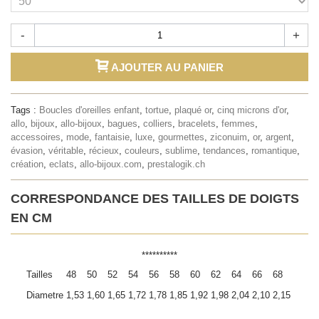
-
+
AJOUTER AU PANIER
Tags :
Boucles d'oreilles enfant
,
tortue
,
plaqué or
,
cinq microns d'or
,
allo
,
bijoux
,
allo-bijoux
,
bagues
,
colliers
,
bracelets
,
femmes
,
accessoires
,
mode
,
fantaisie
,
luxe
,
gourmettes
,
ziconuim
,
or
,
argent
,
évasion
,
véritable
,
récieux
,
couleurs
,
sublime
,
tendances
,
romantique
,
création
,
eclats
,
allo-bijoux.com
,
prestalogik.ch
CORRESPONDANCE DES TAILLES DE DOIGTS
EN CM
**********
Tailles
48
50
52
54
56
58
60
62
64
66
68
Diametre
1,53
1,60
1,65
1,72
1,78
1,85
1,92
1,98
2,04
2,10
2,15