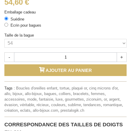
54,60 €
Emballage cadeau
Suédine
Ecrin pour bagues
Taille de la bague
-
+
AJOUTER AU PANIER
Tags :
Boucles d'oreilles enfant
,
tortue
,
plaqué or
,
cinq microns d'or
,
allo
,
bijoux
,
allo-bijoux
,
bagues
,
colliers
,
bracelets
,
femmes
,
accessoires
,
mode
,
fantaisie
,
luxe
,
gourmettes
,
ziconuim
,
or
,
argent
,
évasion
,
véritable
,
récieux
,
couleurs
,
sublime
,
tendances
,
romantique
,
création
,
eclats
,
allo-bijoux.com
,
prestalogik.ch
CORRESPONDANCE DES TAILLES DE DOIGTS