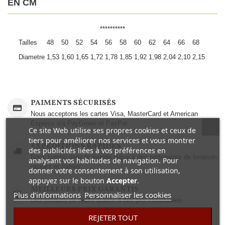
EN CM
**********
Tailles
48
50
52
54
56
58
60
62
64
66
68
Diametre
1,53
1,60
1,65
1,72
1,78
1,85
1,92
1,98
2,04
2,10
2,15
PAIMENTS SÉCURISÉS
Nous acceptons les cartes Visa, MasterCard et American
Express via PayGreen et PayPal
Ce site Web utilise ses propres cookies et ceux de
tiers pour améliorer nos services et vous montrer
EXPEDITIONS RAPIDES
des publicités liées à vos préférences en
Nous livrons dans le monde grâce à des partenaires de livraison
analysant vos habitudes de navigation. Pour
rapides et fiables.
donner votre consentement à son utilisation,
appuyez sur le bouton
Accepter
.
MEILLEURS PRIX GARANTIS
Plus d'informations
Personnaliser les cookies
Des produits de haute qualité à des prix imbattables..
REJETER TOUT