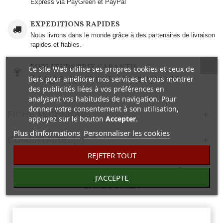
Express via PayGreen et PayPal
EXPEDITIONS RAPIDES
Nous livrons dans le monde grâce à des partenaires de livraison
rapides et fiables.
MEILLEURS PRIX GARANTIS
Ce site Web utilise ses propres cookies et ceux de
tiers pour améliorer nos services et vous montrer
Des produits de haute qualité à des prix imbattables..
des publicités liées à vos préférences en
analysant vos habitudes de navigation. Pour
donner votre consentement à son utilisation,
FICHE TECHNIQUE
appuyez sur le bouton
Accepter
.
Plus d'informations
Personnaliser les cookies
COMENTAIRES(0)
REJETER TOUT
30 AUTRES PRODUITS DANS LA MÊME
J'ACCEPTE
CATÉGORIE :