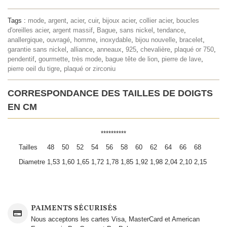
Tags :
mode
,
argent
,
acier
,
cuir
,
bijoux acier
,
collier acier
,
boucles
d'oreilles acier
,
argent massif
,
Bague
,
sans nickel
,
tendance
,
anallergique
,
ouvragé
,
homme
,
inoxydable
,
bijou nouvelle
,
bracelet
,
garantie sans nickel
,
alliance
,
anneaux
,
925
,
chevalière
,
plaqué or 750
,
pendentif
,
gourmette
,
très mode
,
bague tête de lion
,
pierre de lave
,
pierre oeil du tigre
,
plaqué or zirconiu
CORRESPONDANCE DES TAILLES DE DOIGTS
EN CM
**********
Tailles
48
50
52
54
56
58
60
62
64
66
68
Diametre
1,53
1,60
1,65
1,72
1,78
1,85
1,92
1,98
2,04
2,10
2,15
PAIMENTS SÉCURISÉS
Nous acceptons les cartes Visa, MasterCard et American