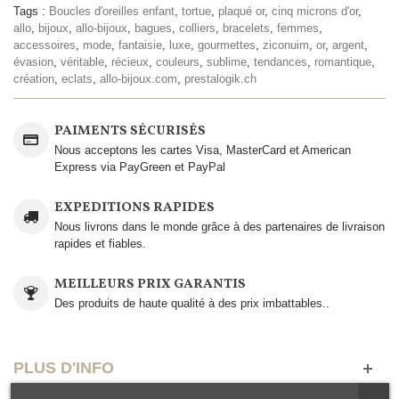
Tags :
Boucles d'oreilles enfant
,
tortue
,
plaqué or
,
cinq microns d'or
,
allo
,
bijoux
,
allo-bijoux
,
bagues
,
colliers
,
bracelets
,
femmes
,
accessoires
,
mode
,
fantaisie
,
luxe
,
gourmettes
,
ziconuim
,
or
,
argent
,
évasion
,
véritable
,
récieux
,
couleurs
,
sublime
,
tendances
,
romantique
,
création
,
eclats
,
allo-bijoux.com
,
prestalogik.ch
PAIMENTS SÉCURISÉS
Nous acceptons les cartes Visa, MasterCard et American
Express via PayGreen et PayPal
EXPEDITIONS RAPIDES
Nous livrons dans le monde grâce à des partenaires de livraison
rapides et fiables.
MEILLEURS PRIX GARANTIS
Des produits de haute qualité à des prix imbattables..
PLUS D'INFO