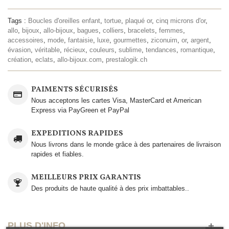
Tags :
Boucles d'oreilles enfant
,
tortue
,
plaqué or
,
cinq microns d'or
,
allo
,
bijoux
,
allo-bijoux
,
bagues
,
colliers
,
bracelets
,
femmes
,
accessoires
,
mode
,
fantaisie
,
luxe
,
gourmettes
,
ziconuim
,
or
,
argent
,
évasion
,
véritable
,
récieux
,
couleurs
,
sublime
,
tendances
,
romantique
,
création
,
eclats
,
allo-bijoux.com
,
prestalogik.ch
PAIMENTS SÉCURISÉS
Nous acceptons les cartes Visa, MasterCard et American
Express via PayGreen et PayPal
EXPEDITIONS RAPIDES
Nous livrons dans le monde grâce à des partenaires de livraison
rapides et fiables.
MEILLEURS PRIX GARANTIS
Des produits de haute qualité à des prix imbattables..
PLUS D'INFO