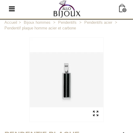
0
Accueil
>
Bijoux hommes
>
Pendentifs
>
Pendentifs acier
>
Pendentif plaque homme acier et carbone