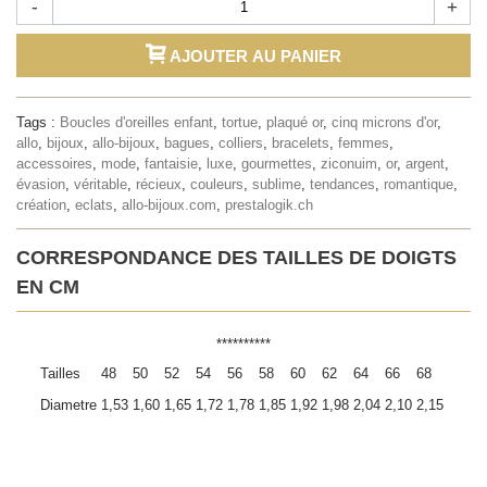
-
+
AJOUTER AU PANIER
Tags :
Boucles d'oreilles enfant
,
tortue
,
plaqué or
,
cinq microns d'or
,
allo
,
bijoux
,
allo-bijoux
,
bagues
,
colliers
,
bracelets
,
femmes
,
accessoires
,
mode
,
fantaisie
,
luxe
,
gourmettes
,
ziconuim
,
or
,
argent
,
évasion
,
véritable
,
récieux
,
couleurs
,
sublime
,
tendances
,
romantique
,
création
,
eclats
,
allo-bijoux.com
,
prestalogik.ch
CORRESPONDANCE DES TAILLES DE DOIGTS
EN CM
**********
Tailles
48
50
52
54
56
58
60
62
64
66
68
Diametre
1,53
1,60
1,65
1,72
1,78
1,85
1,92
1,98
2,04
2,10
2,15