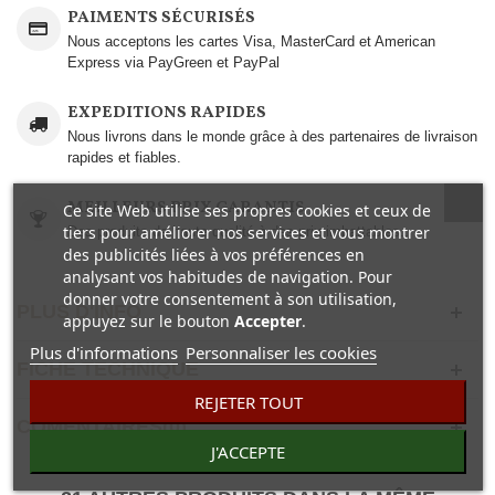
PAIMENTS SÉCURISÉS
Nous acceptons les cartes Visa, MasterCard et American
Express via PayGreen et PayPal
EXPEDITIONS RAPIDES
Nous livrons dans le monde grâce à des partenaires de livraison
rapides et fiables.
MEILLEURS PRIX GARANTIS
Ce site Web utilise ses propres cookies et ceux de
tiers pour améliorer nos services et vous montrer
Des produits de haute qualité à des prix imbattables..
des publicités liées à vos préférences en
analysant vos habitudes de navigation. Pour
donner votre consentement à son utilisation,
PLUS D'INFO
appuyez sur le bouton
Accepter
.
Plus d'informations
Personnaliser les cookies
FICHE TECHNIQUE
REJETER TOUT
COMENTAIRES(0)
J'ACCEPTE