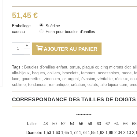
51,45 €
Emballage
Suédine
cadeau
Ecrin pour boucles d'oreilles
+
AJOUTER AU PANIER
-
Tags :
Boucles d'oreilles enfant
,
tortue
,
plaqué or
,
cinq microns d'or
,
al
allo-bijoux
,
bagues
,
colliers
,
bracelets
,
femmes
,
accessoires
,
mode
,
f
luxe
,
gourmettes
,
ziconuim
,
or
,
argent
,
évasion
,
véritable
,
récieux
,
cou
sublime
,
tendances
,
romantique
,
création
,
eclats
,
allo-bijoux.com
,
pres
CORRESPONDANCE DES TAILLES DE DOIGTS
**********
Tailles
48
50
52
54
56
58
60
62
64
66
68
Diametre
1,53
1,60
1,65
1,72
1,78
1,85
1,92
1,98
2,04
2,10
2,