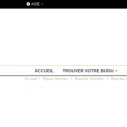
AIDE
ACCUEIL
TROUVER VOTRE BIJOU
Accueil
>
Bijoux femmes
>
Boucles d'oreilles
>
Boucles d