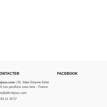
ONTACTER
FACEBOOK
bijoux.com
| 55, Allée Etienne Dolet
20 Les pavillons sous bois - France
e@allo-bijoux.com
 64 11 18 57