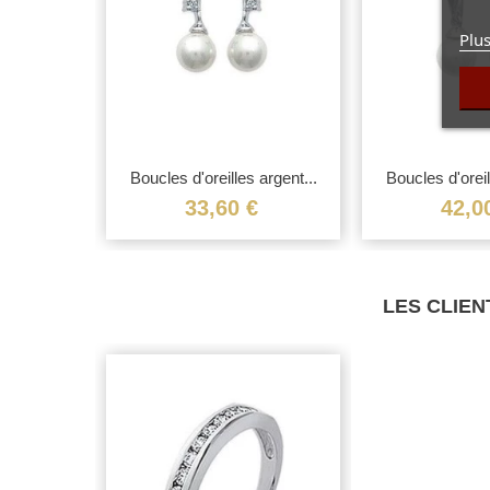
Plus
perle de...
Boucles d'oreilles argent...
Boucles d'oreil
€
33,60 €
42,0
LES CLIEN