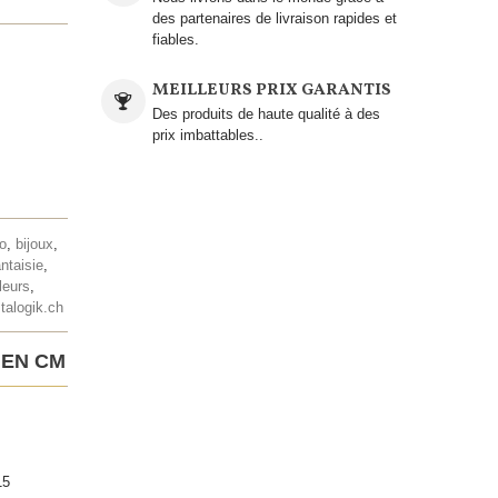
des partenaires de livraison rapides et
fiables.
MEILLEURS PRIX GARANTIS
Des produits de haute qualité à des
prix imbattables..
lo
,
bijoux
,
antaisie
,
leurs
,
talogik.ch
 EN CM
15