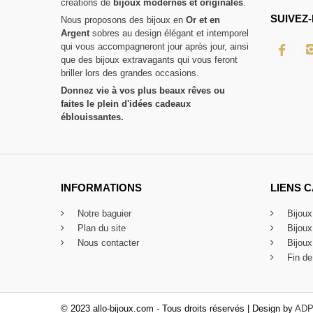
créations de
bijoux modernes et originales
.
SUIVEZ-
Nous proposons des bijoux en
Or et en
Argent
sobres au design élégant et intemporel
qui vous accompagneront jour après jour, ainsi
que des bijoux extravagants qui vous feront
briller lors des grandes occasions.
Donnez vie à vos plus beaux rêves ou
faites le plein d'idées cadeaux
éblouissantes.
INFORMATIONS
LIENS 
Notre baguier
Bijou
Plan du site
Bijou
Nous contacter
Bijoux
Fin de
© 2023 allo-bijoux.com - Tous droits réservés | Design by
ADP