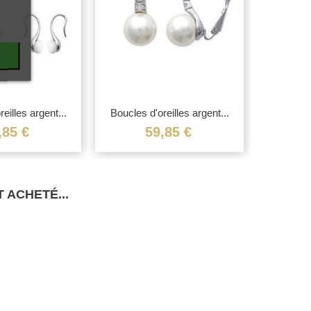
eilles argent...
Boucles d'oreilles argent...
Boucl
,85 €
59,85 €
 ACHETÉ...