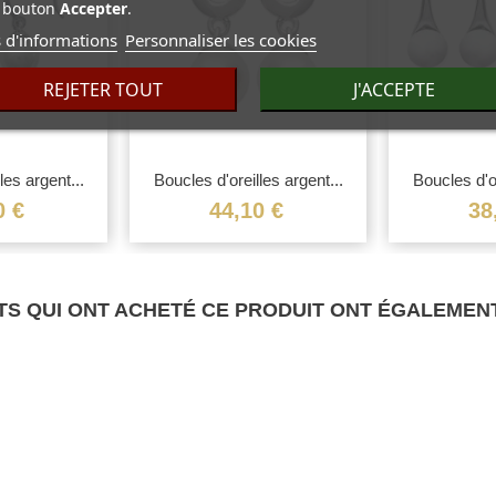
bouton
Accepter
.
 d'informations
Personnaliser les cookies
REJETER TOUT
J'ACCEPTE
les argent...
Boucles d'oreilles argent...
Boucles d'or
0 €
44,10 €
38
TS QUI ONT ACHETÉ CE PRODUIT ONT ÉGALEMENT