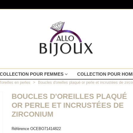
COLLECTION POUR FEMMES
COLLECTION POUR HO
'oreilles en perles
>
Boucles d'oreilles plaqué or perle et incrustées de zirc
BOUCLES D'OREILLES PLAQUÉ
OR PERLE ET INCRUSTÉES DE
ZIRCONIUM
Référence
OCEBO71414822