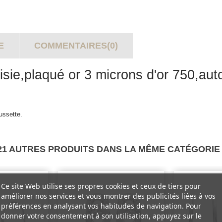
E
COMMENTAIRES(0)
aisie,plaqué or 3 microns d'or 750,auto
ussette.
21 AUTRES PRODUITS DANS LA MÊME CATÉGORIE 
Ce site Web utilise ses propres cookies et ceux de tiers pour
améliorer nos services et vous montrer des publicités liées à vos
préférences en analysant vos habitudes de navigation. Pour
donner votre consentement à son utilisation, appuyez sur le