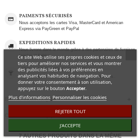
PAIMENTS SÉCURISÉS
Nous acceptons les cartes Visa, MasterCard et American
Express via PayGreen et PayPal
EXPEDITIONS RAPIDES
Nous livrons dans le monde grâce à des partenaires de livraison
rapides et fiables.
Ce site Web utilise ses propres cookies et ceux de
tiers pour améliorer nos services et vous montrer
des publicités liées à vos préférences en
MEILLEURS PRIX GARANTIS
analysant vos habitudes de navigation. Pour
Des produits de haute qualité à des prix imbattables..
donner votre consentement à son utilisation,
appuyez sur le bouton
Accepter
.
Plus d'informations
Personnaliser les cookies
FICHE TECHNIQUE
REJETER TOUT
COMENTAIRES(0)
J'ACCEPTE
7 AUTRES PRODUITS DANS LA MÊME