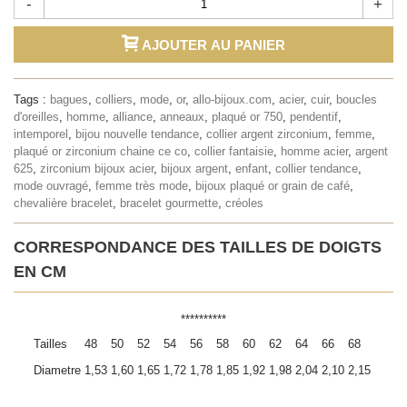
-
+
AJOUTER AU PANIER
Tags :
bagues
,
colliers
,
mode
,
or
,
allo-bijoux.com
,
acier
,
cuir
,
boucles
d'oreilles
,
homme
,
alliance
,
anneaux
,
plaqué or 750
,
pendentif
,
intemporel
,
bijou nouvelle tendance
,
collier argent zirconium
,
femme
,
plaqué or zirconium chaine ce co
,
collier fantaisie
,
homme acier
,
argent
625
,
zirconium bijoux acier
,
bijoux argent
,
enfant
,
collier tendance
,
mode ouvragé
,
femme très mode
,
bijoux plaqué or grain de café
,
chevalière bracelet
,
bracelet gourmette
,
créoles
CORRESPONDANCE DES TAILLES DE DOIGTS
EN CM
**********
Tailles
48
50
52
54
56
58
60
62
64
66
68
Diametre
1,53
1,60
1,65
1,72
1,78
1,85
1,92
1,98
2,04
2,10
2,15