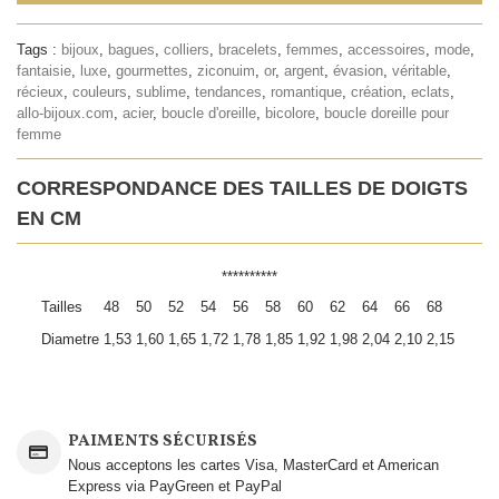
Tags :
bijoux
,
bagues
,
colliers
,
bracelets
,
femmes
,
accessoires
,
mode
,
fantaisie
,
luxe
,
gourmettes
,
ziconuim
,
or
,
argent
,
évasion
,
véritable
,
récieux
,
couleurs
,
sublime
,
tendances
,
romantique
,
création
,
eclats
,
allo-bijoux.com
,
acier
,
boucle d'oreille
,
bicolore
,
boucle doreille pour
femme
CORRESPONDANCE DES TAILLES DE DOIGTS
EN CM
**********
Tailles
48
50
52
54
56
58
60
62
64
66
68
Diametre
1,53
1,60
1,65
1,72
1,78
1,85
1,92
1,98
2,04
2,10
2,15
PAIMENTS SÉCURISÉS
Nous acceptons les cartes Visa, MasterCard et American
Express via PayGreen et PayPal