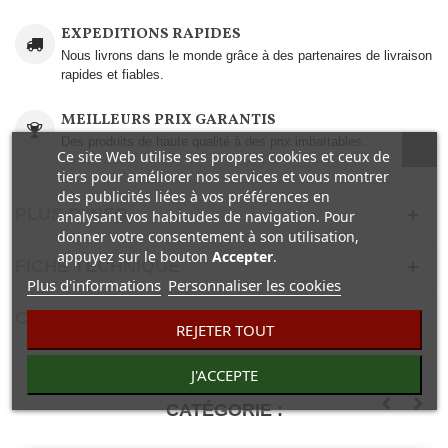
EXPEDITIONS RAPIDES
Nous livrons dans le monde grâce à des partenaires de livraison
rapides et fiables.
MEILLEURS PRIX GARANTIS
Des produits de haute qualité à des prix imbattables..
Ce site Web utilise ses propres cookies et ceux de
tiers pour améliorer nos services et vous montrer
des publicités liées à vos préférences en
PLUS D'INFO
analysant vos habitudes de navigation. Pour
donner votre consentement à son utilisation,
appuyez sur le bouton
Accepter
.
FICHE TECHNIQUE
Plus d'informations
Personnaliser les cookies
COMENTAIRES(0)
REJETER TOUT
J'ACCEPTE
7 AUTRES PRODUITS DANS LA MÊME
CATÉGORIE :