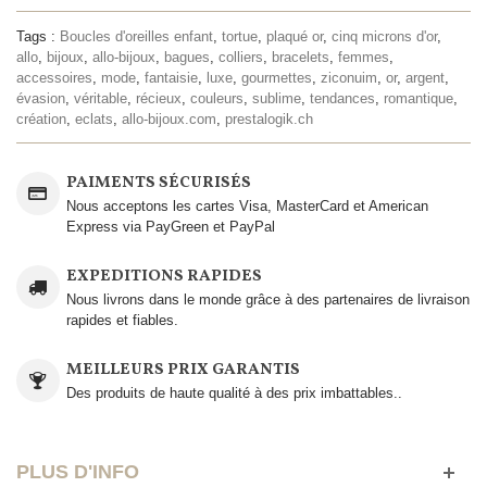
Tags :
Boucles d'oreilles enfant
,
tortue
,
plaqué or
,
cinq microns d'or
,
allo
,
bijoux
,
allo-bijoux
,
bagues
,
colliers
,
bracelets
,
femmes
,
accessoires
,
mode
,
fantaisie
,
luxe
,
gourmettes
,
ziconuim
,
or
,
argent
,
évasion
,
véritable
,
récieux
,
couleurs
,
sublime
,
tendances
,
romantique
,
création
,
eclats
,
allo-bijoux.com
,
prestalogik.ch
PAIMENTS SÉCURISÉS
Nous acceptons les cartes Visa, MasterCard et American
Express via PayGreen et PayPal
EXPEDITIONS RAPIDES
Nous livrons dans le monde grâce à des partenaires de livraison
rapides et fiables.
MEILLEURS PRIX GARANTIS
Des produits de haute qualité à des prix imbattables..
PLUS D'INFO