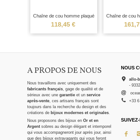
Chaîne de cou homme plaqué
Chaîne de cou 
or...
or..
118,45 €
161,7
A PROPOS DE NOUS
NOUS C
allo-
Nous travaillons avec uniquement des
- 933
fabricants français
, gage de qualité et de
ocean
sérieux avec une
garantie
et un
service
après-vente
, ces artisans français sont
+33 6
toujours dans la recherche du design et des
créations de
bijoux modernes et originales
.
SUIVEZ-
Nous proposons des bijoux en
Or et en
Argent
sobres au design élégant et intemporel
qui vous accompagneront jour après jour, ainsi
que des bijoux extravagants qui vous feront