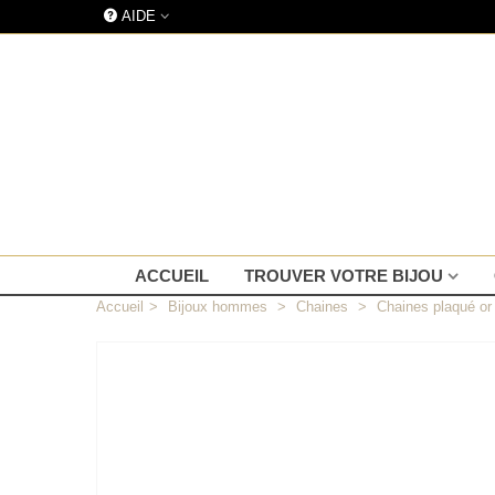
AIDE
ACCUEIL
TROUVER VOTRE BIJOU
Accueil
>
Bijoux hommes
>
Chaines
>
Chaines plaqué or