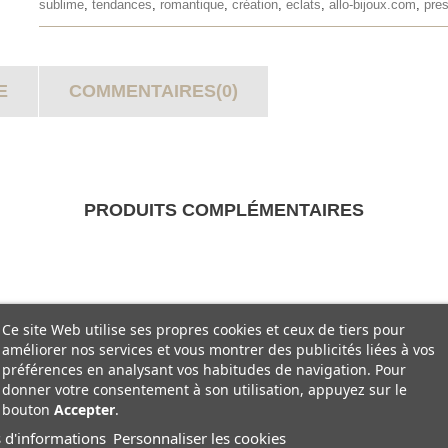
sublime
,
tendances
,
romantique
,
création
,
eclats
,
allo-bijoux.com
,
pres
E
COMMENTAIRES(0)
PRODUITS COMPLÉMENTAIRES
Ce site Web utilise ses propres cookies et ceux de tiers pour
améliorer nos services et vous montrer des publicités liées à vos
préférences en analysant vos habitudes de navigation. Pour
donner votre consentement à son utilisation, appuyez sur le
bouton
Accepter
.
 d'informations
Personnaliser les cookies