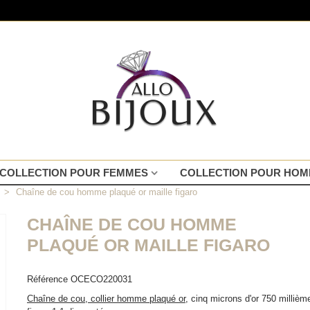
COLLECTION POUR FEMMES
COLLECTION POUR HO
>
Chaîne de cou homme plaqué or maille figaro
CHAÎNE DE COU HOMME
PLAQUÉ OR MAILLE FIGARO
Référence
OCECO220031
Chaîne de cou, collier homme plaqué or
, cinq microns d'or 750 millièm