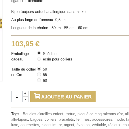
figaro 1-1 diamanté.
Bijou toujours actuel anallergique sans nickel.
Au plus large de l'anneau :0,5cm.
Longueur de la chaîne : 50cm - 55 cm - 60 cm.
103,95 €
Emballage
Suédine
cadeau
ecrin pour colliers
Taille du collier
50
en Cm
55
60
+
AJOUTER AU PANIER
-
Tags :
Boucles d'oreilles enfant
,
tortue
,
plaqué or
,
cinq microns d'or
,
al
allo-bijoux
,
bagues
,
colliers
,
bracelets
,
femmes
,
accessoires
,
mode
,
f
luxe
,
gourmettes
,
ziconuim
,
or
,
argent
,
évasion
,
véritable
,
récieux
,
cou