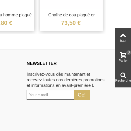
ou homme plaqué
Chaîne de cou plaqué or
or...
maille...
,80 €
73,50 €
haut
0
Panier
NEWSLETTER
Inscrivez-vous dès maintenant et
recevez toutes nos dernières promotions
Recherche
et informations en avant-première !.
Go!