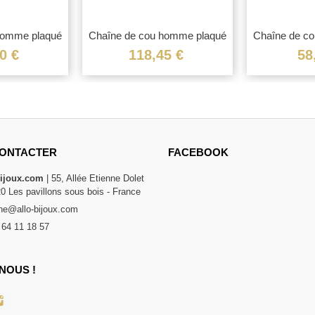
homme plaqué
Chaîne de cou homme plaqué
Chaîne de c
.
or...
0 €
118,45 €
58
ONTACTER
FACEBOOK
bijoux.com
| 55, Allée Etienne Dolet
20 Les pavillons sous bois - France
e@allo-bijoux.com
 64 11 18 57
NOUS !