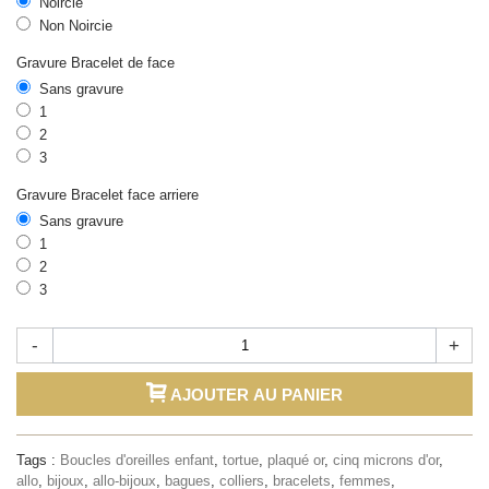
Noircie
Non Noircie
Gravure Bracelet de face
Sans gravure
1
2
3
Gravure Bracelet face arriere
Sans gravure
1
2
3
-
+
AJOUTER AU PANIER
Tags :
Boucles d'oreilles enfant
,
tortue
,
plaqué or
,
cinq microns d'or
,
allo
,
bijoux
,
allo-bijoux
,
bagues
,
colliers
,
bracelets
,
femmes
,