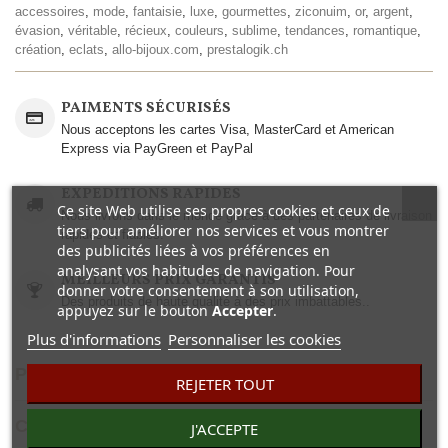
accessoires
,
mode
,
fantaisie
,
luxe
,
gourmettes
,
ziconuim
,
or
,
argent
,
évasion
,
véritable
,
récieux
,
couleurs
,
sublime
,
tendances
,
romantique
,
création
,
eclats
,
allo-bijoux.com
,
prestalogik.ch
PAIMENTS SÉCURISÉS
Nous acceptons les cartes Visa, MasterCard et American
Express via PayGreen et PayPal
EXPEDITIONS RAPIDES
Ce site Web utilise ses propres cookies et ceux de
Nous livrons dans le monde grâce à des partenaires de livraison
tiers pour améliorer nos services et vous montrer
rapides et fiables.
des publicités liées à vos préférences en
analysant vos habitudes de navigation. Pour
MEILLEURS PRIX GARANTIS
donner votre consentement à son utilisation,
Des produits de haute qualité à des prix imbattables..
appuyez sur le bouton
Accepter
.
Plus d'informations
Personnaliser les cookies
PLUS D'INFO
REJETER TOUT
COMENTAIRES(0)
J'ACCEPTE